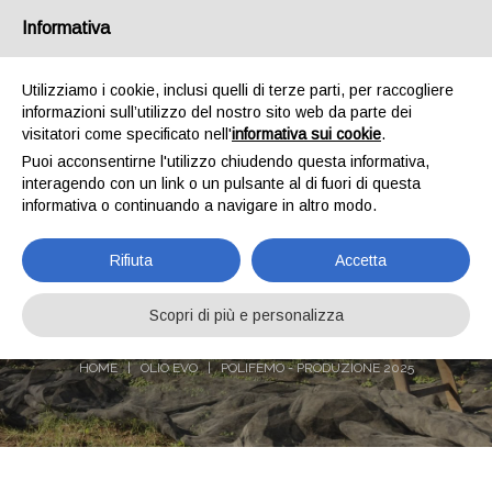
Chi siamo
News
Spedizioni
Pagamenti
Contatti
Informativa
0
Utilizziamo i cookie, inclusi quelli di terze parti, per raccogliere
informazioni sull’utilizzo del nostro sito web da parte dei
visitatori come specificato nell'
informativa sui cookie
.
Puoi acconsentirne l'utilizzo chiudendo questa informativa,
interagendo con un link o un pulsante al di fuori di questa
informativa o continuando a navigare in altro modo.
Rifiuta
Accetta
POLIFEMO - PRODUZIONE
2025
Scopri di più e personalizza
HOME
OLIO EVO
POLIFEMO - PRODUZIONE 2025